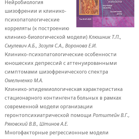
Нейробиология
шизофрении и клинико-
психопатологические
корреляты (к построению
клинико-биологической модели)
Клюшник Т.П.,
Смулевич А.Б., Зозуля С.А., Воронова Е.И.
Клинико-психопатологические особенности
юношеских депрессий с аттенуированными
симптомами шизофренического спектра
Омельченко М.А.
Клинико-эпидемиологическая характеристика
стационарного контингента больных в рамках
современной модели организации
геронтопсихиатрической помощи
Ротштейн В.Г.,
Ряховский В.В., Штинов А.Е.
Многофакторные регрессионные модели