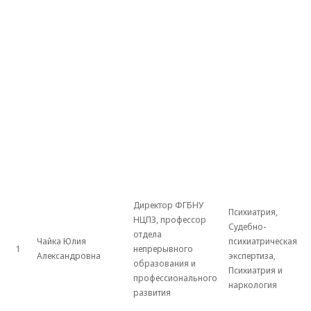
Директор ФГБНУ
Психиатрия,
НЦПЗ, профессор
Судебно-
отдела
Чайка Юлия
психиатрическая
1
непрерывного
Александровна
экспертиза,
образования и
Психиатрия и
профессионального
наркология
развития