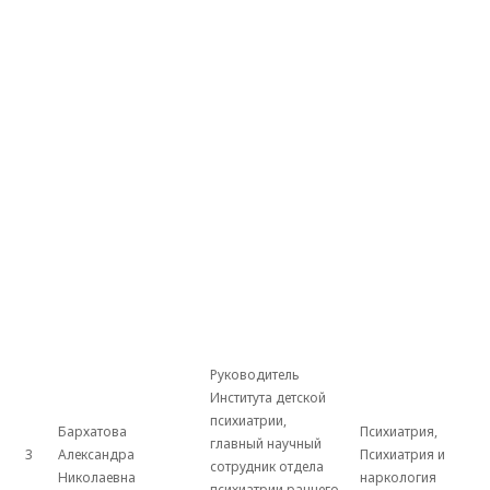
Руководитель
Института детской
психиатрии,
Бархатова
Психиатрия,
главный научный
3
Александра
Психиатрия и
сотрудник отдела
Николаевна
наркология
психиатрии раннего