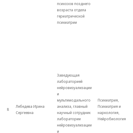
психозов позднего
возраста отдела
гериатрической
психиатрии
Заведующая
лабораторией
нейровизуализации
и
мультимодального
Психиатрия,
Лебедева Ирина
анализа, главный
Психиатрия и
8
Сергеевна
научный сотрудник
наркология,
лаборатории
Нейробиология
нейровизуализации
и