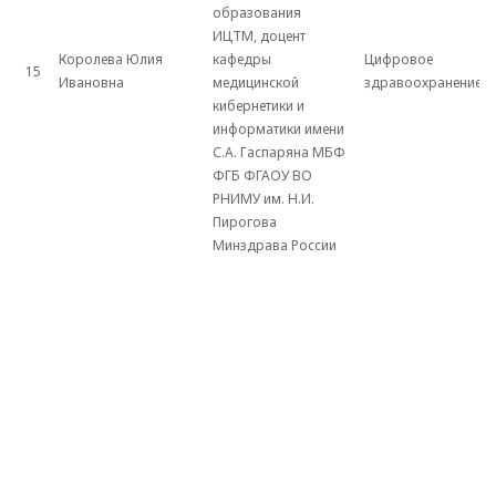
образования
ИЦТМ, доцент
Королева Юлия
кафедры
Цифровое
15
Ивановна
медицинской
здравоохранение
кибернетики и
информатики имени
С.А. Гаспаряна МБФ
ФГБ ФГАОУ ВО
РНИМУ им. Н.И.
Пирогова
Минздрава России