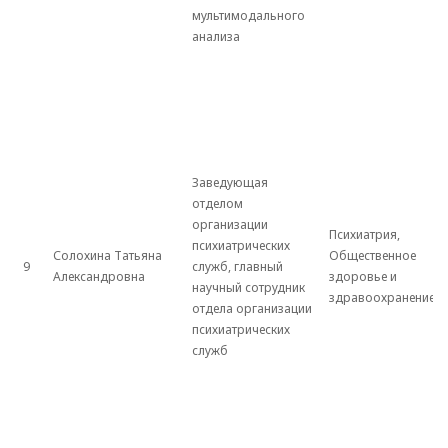
мультимодального
анализа
Заведующая
отделом
организации
Психиатрия,
психиатрических
Солохина Татьяна
Общественное
9
служб, главный
Александровна
здоровье и
научный сотрудник
здравоохранение
отдела организации
психиатрических
служб