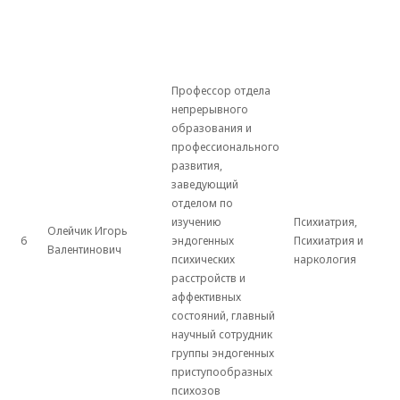
Профессор отдела
непрерывного
образования и
профессионального
развития,
заведующий
отделом по
изучению
Психиатрия,
Олейчик Игорь
6
эндогенных
Психиатрия и
Валентинович
психических
наркология
расстройств и
аффективных
состояний, главный
научный сотрудник
группы эндогенных
приступообразных
психозов