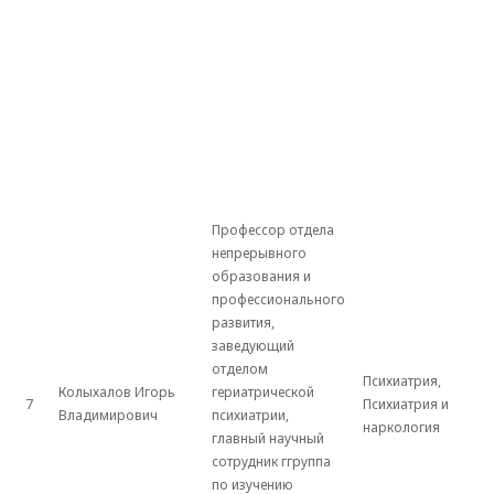
Профессор отдела
непрерывного
образования и
профессионального
развития,
заведующий
отделом
Психиатрия,
Колыхалов Игорь
гериатрической
7
Психиатрия и
Владимирович
психиатрии,
наркология
главный научный
сотрудник ггруппа
по изучению