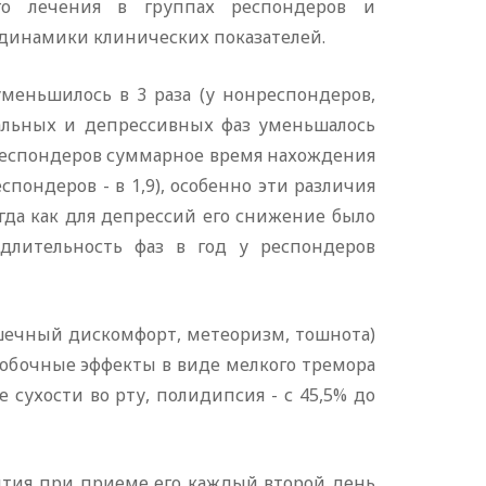
ого лечения в группах респондеров и
динамики клинических показателей.
меньшилось в 3 раза (у нонреспондеров,
кальных и депрессивных фаз уменьшалось
 у респондеров суммарное время нахождения
спондеров - в 1,9), особенно эти различия
огда как для депрессий его снижение было
 длительность фаз в год у респондеров
шечный дискомфорт, метеоризм, тошнота)
 побочные эффекты в виде мелкого тремора
 сухости во рту, полидипсия - с 45,5% до
ития при приеме его каждый второй день