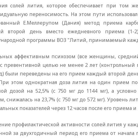
ния солей лития, которое обеспечивает при том ж
идуальную переносимость. На этом пути использова
ованный Е.Меллерупом (Дания) метод приема карб
й второй день вместо ежедневного приема (1-2)
народной программы ВОЗ "Литий, принимаемый кажд
льных аффективным психозом (все женщины, средний в
 с превентивной целью не менее 2 лет (контрольный 
) были переведены на его прием каждый второй день.
 При этом однократная доза лития на один прием п
ной дозой на 52,5% (с 750 мг до 1144 мг), а условн
м, снижалась на 23,7% (с 750 мг до 572 мг). Уровень л
льных показателей через 12 часов после его приема и 
ение профилактической активности солей лития у каж
нной за двухгодичный период его приема от начала п