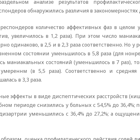
аздельном анализе результатов профилактическ
спондеров обнаружились различия в закономерностях 
у респондеров количество аффективных фаз в целом у
тив, увеличилось в 1,2 раза). При этом число маниа
но одинаково, в 2,5 и в 2,3 раза соответственно. Но
зненном состоянии уменьшилось в 5,8 раза (для нонре
сь маниакальных состояний (уменьшилось в 7 раз), т
 умереннм (в 5,5 раза). Соответственно и средняя
алась в 3,3 раза.
ные эффекты в виде диспептических расстройств (ки
бном периоде снизились у больных с 54,5% до 36,4%;
дизартрии уменьшились с 36,4% до 27,2%; а ощущение
 образом, оценка профилатического действия солей л