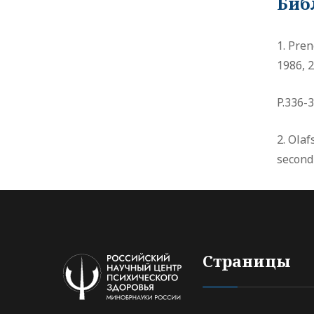
Биб
1. Pren
1986, 2
P.336-3
2. Olaf
second
Страницы