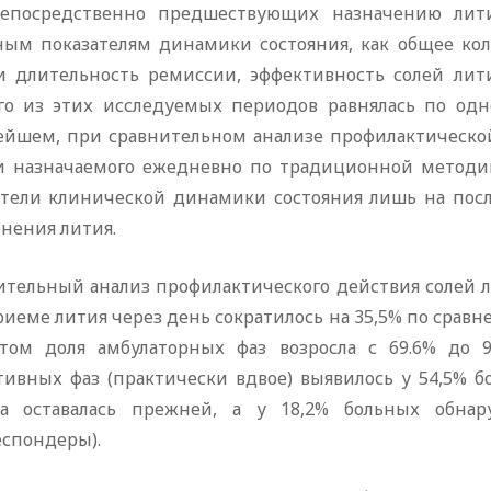
непосредственно предшествующих назначению лити
ным показателям динамики состояния, как общее коли
и длительность ремиссии, эффективность солей лити
го из этих исследуемых периодов равнялась по одно
ейшем, при сравнительном анализе профилактическо
и назначаемого ежедневно по традиционной методик
атели клинической динамики состояния лишь на пос
нения лития.
тельный анализ профилактического действия солей ли
иеме лития через день сократилось на 35,5% по срав
том доля амбулаторных фаз возросла с 69.6% до 9
тивных фаз (практически вдвое) выявилось у 54,5% б
та оставалась прежней, а у 18,2% больных обна
еспондеры).