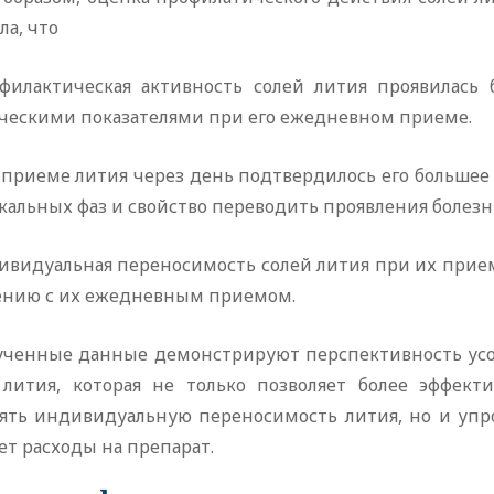
ла, что
офилактическая активность солей лития проявилась
ческими показателями при его ежедневном приеме.
и приеме лития через день подтвердилось его больше
альных фаз и свойство переводить проявления болезн
дивидуальная переносимость солей лития при их прие
ению с их ежедневным приемом.
лученные данные демонстрируют перспективность ус
 лития, которая не только позволяет более эффек
ять индивидуальную переносимость лития, но и упр
т расходы на препарат.