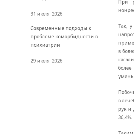
При р
нонре
31 июля, 2026
Так, 
Современные подходы к
напро
проблеме коморбидности в
пример
психиатрии
в боле
касали
29 июля, 2026
более
уменьш
Побоч
в лече
рук и 
36,4%.
Таким