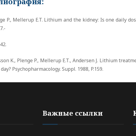
лиография:
ge P., Mellerup E.T. Lithium and the kidney: Is one daily 
7.-
42.
sson K., Plenge P., Mellerup E.T., Andersen J. Lithium treatm
 day? Psychopharmacology. Suppl. 1988, P.159.
Важные ссылки