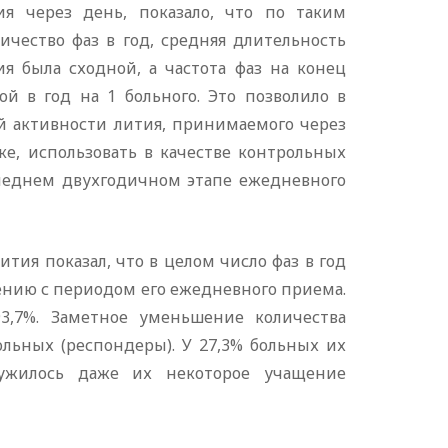
я через день, показало, что по таким
чество фаз в год, средняя длительность
я была сходной, а частота фаз на конец
й в год на 1 больного. Это позволило в
й активности лития, принимаемого через
е, использовать в качестве контрольных
леднем двухгодичном этапе ежедневного
тия показал, что в целом число фаз в год
нению с периодом его ежедневного приема.
3,7%. Заметное уменьшение количества
ольных (респондеры). У 27,3% больных их
ружилось даже их некоторое учащение