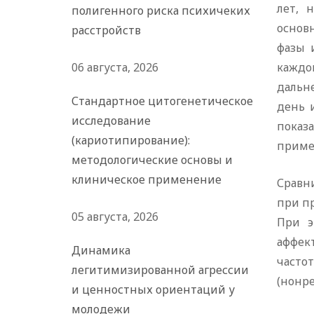
лет, 
полигенного риска психичеких
основ
расстройств
фазы 
06 августа, 2026
каждо
дальн
Стандартное цитогенетическое
день 
исследование
показ
(кариотипирование):
приме
методологические основы и
клиническое применение
Сравни
при пр
05 августа, 2026
При э
аффек
Динамика
часто
легитимизированной агрессии
(нонр
и ценностных ориентаций у
молодежи