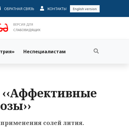
ОБРАТНАЯ СВЯЗЬ
КОНТАКТЫ
English version
ВЕРСИЯ ДЛЯ
СЛАБОВИДЯЩИХ
трия»
Неспециалистам
. ‹‹Аффективные
озы››
 применения солей лития.