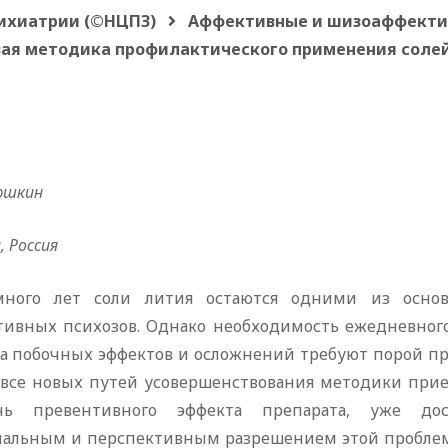
сихиатрии (©НЦПЗ)
Аффективные и шизоаффекти
вая методика профилактического применения солей
юшкин
, Россия
ного лет соли лития остаются одними из основ
тивных психозов. Однако необходимость ежедневного
та побочных эффектов и осложнений требуют порой п
 все новых путей усовершенствования методики при
нь превентивного эффекта препарата, уже до
альным и перспективным разрешением этой проблем