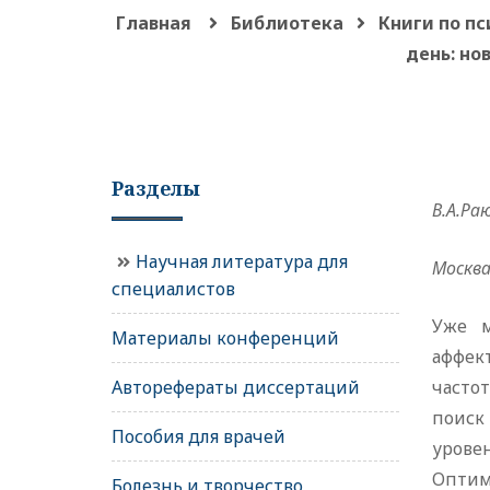
Главная
Библиотека
Книги по п
день: но
Разделы
В.А.Ра
Научная литература для
Москва
специалистов
Уже м
Материалы конференций
аффек
Авторефераты диссертаций
часто
поиск
Пособия для врачей
урове
Оптим
Болезнь и творчество