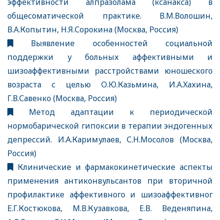
эффективности алпразолама (ксанакса) в
общесоматической практике. В.М.Волошин,
В.А.Копытин, Н.Я.Сорокина (Москва, Россия)
Выявление особенностей социальной
поддержки у больных аффективными и
шизоаффективными расстройствами юношеского
возраста с целью О.Ю.Казьмина, И.А.Хахина,
Г.В.Савенко (Москва, Россия)
Метод адаптации к периодической
нормобарической гипоксии в терапии эндогенных
депрессий. И.А.Каримулаев, С.Н.Мосолов (Москва,
Россия)
Клинические и фармакокинетические аспекты
применения антиконвульсантов при вторичной
профилактике аффективного и шизоаффективног
Е.Г.Костюкова, М.В.Кузавкова, Е.В. Веденяпина,