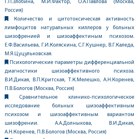
Г.П.Злобина, М.И.Фактор, О.А.Павлова (Москва,
Россия)
Количество и цитотоксическая активность
лимфоцитов натуральных киллеров у больных
шизофренией и шизоаффектиным психозом.
Е.Ф.Васильева, Г.И.Коляскина, С.Г.Кушнер, В.Г.Каледа,
М.Я.Цуцульковская.
Психологические параметры дифференциальной
диагностики шизоаффективного психоза.
В.И.Дикая, В.П.Критская, Т.К.Мелешко, А.Н.Коренев,
П.В.Бологов (Москва, Россия)
Сравнительное клинико-психологическое
исследование больных шизоаффективным
психозом и шизоаффективным вариантом
шизофрении. А.А.Долныкова, В.И.Дикая,
А.Н.Коренев, П.В.Бологов (Москва, Россия)