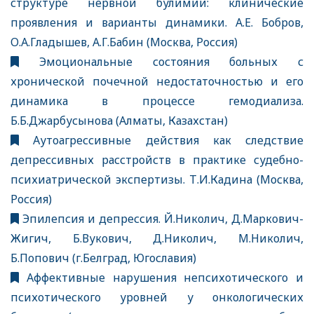
структуре нервной булимии: клинические
проявления и варианты динамики. А.Е. Бобров,
О.А.Гладышев, А.Г.Бабин (Москва, Россия)
Эмоциональные состояния больных с
хронической почечной недостаточностью и его
динамика в процессе гемодиализа.
Б.Б.Джарбусынова (Алматы, Казахстан)
Аутоагрессивные действия как следствие
депрессивных расстройств в практике судебно-
психиатрической экспертизы. Т.И.Кадина (Москва,
Россия)
Эпилепсия и депрессия. Й.Николич, Д.Маркович-
Жигич, Б.Вукович, Д.Николич, М.Николич,
Б.Попович (г.Белград, Югославия)
Аффективные нарушения непсихотического и
психотического уровней у онкологических