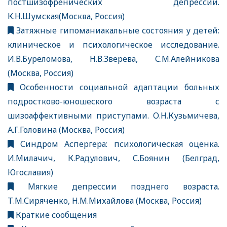
постшизофренических депрессий.
К.Н.Шумская(Москва, Россия)
Затяжные гипоманиакальные состояния у детей:
клиническое и психологическое исследование.
И.В.Буреломова, Н.В.Зверева, С.М.Алейникова
(Москва, Россия)
Особенности социальной адаптации больных
подростково-юношеского возраста с
шизоаффективными приступами. О.Н.Кузьмичева,
А.Г.Головина (Москва, Россия)
Синдром Аспергера: психологическая оценка.
И.Милачич, К.Радулович, С.Боянин (Белград,
Югославия)
Мягкие депрессии позднего возраста.
Т.М.Сиряченко, Н.М.Михайлова (Москва, Россия)
Краткие сообщения