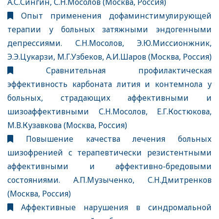
А.С.Сингин, С.Н.Мосолов (Москва, Россия)
Опыт применения дофаминстимулирующей
терапии у больных затяжными эндогенными
депрессиями. С.Н.Мосолов, Э.Ю.Миссионжник,
Э.Э.Цукарзи, М.Г.Узбеков, А.И.Шаров (Москва, Россия)
Сравнительная профилактическая
эффективность карбоната лития и контемнола у
больных, страдающих аффективными и
шизоаффективными С.Н.Мосолов, Е.Г.Костюкова,
М.В.Кузавкова (Москва, Россия)
Повышение качества лечения больных
шизофренией с терапевтически резистентными
аффективными и аффективно-бредовыми
состояниями. А.П.Музыченко, С.Н.Дмитренков
(Москва, Россия)
Аффективные нарушения в синдромальной