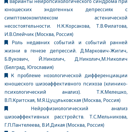
Варианты нейропсихологического синдрома при
юношеских эндогенных депрессиях с
симптомокомплексом астенической
несостоятельности. Н.К.Корсакова, Т.В.Филатова,
И.В.Олейчик (Москва, Россия)
Роль недавних событий и событий ранней
жизни в генезе депрессий. Д.Маркович-Жигич,
Б.Вукович, Й.Николич, Д.Николич,М.Николич
(Белград, Югославия)
К проблеме нозологической дифференциации
юношеского шизоаффективного психоза (клинико-
психологический анализ). Т.К.Мелешко,
В.П.Критская, М.Я.Цуцульковская (Москва, Россия)
Нейрофизиологический анализ
шизоаффективных расстройств. Т.С.Мельникова,
Г.П.Пантелеева, В.И.Дикая (Москва, Россия)