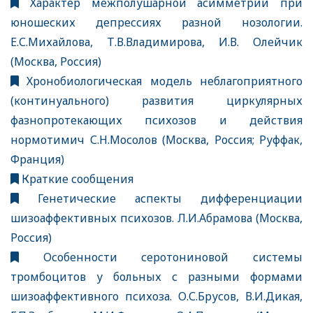
Характер межполушарной асимметрии при
юношеских депрессиях разной нозологии.
Е.С.Михайлова, Т.В.Владимирова, И.В. Олейчик
(Москва, Россия)
Хронобиологическая модель неблагоприятного
(континуального) развития циркулярных
фазнопротекающих психозов и действия
нормотимич С.Н.Мосолов (Москва, Россия; Руффак,
Франция)
Краткие сообщения
Генетические аспекты дифференциации
шизоаффективных психозов. Л.И.Абрамова (Москва,
Россия)
Особенности серотониновой системы
тромбоцитов у больных с разными формами
шизоаффективного психоза. О.С.Брусов, В.И.Дикая,