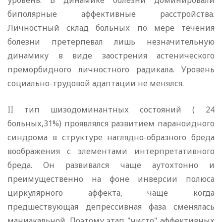
уровень. В динамике болезни доминировали
биполярные аффективные расстройства.
Личностный склад больных по мере течения
болезни претерпевал лишь незначительную
динамику в виде заострения астенического
преморбидного личностного радикала. Уровень
социально-трудовой адаптации не менялся.
II тип шизодоминантных состояний ( 24
больных,31%) проявлялся развитием параноидного
синдрома в структуре наглядно-образного бреда
воображения с элементами интерпретативного
бреда. Он развивался чаще аутохтонно и
преимущественно на фоне инверсии полюса
циркулярного аффекта, чаще когда
предшествующая депрессивная фаза сменялась
маниакальной. Поэтому этап "чисто" аффективных