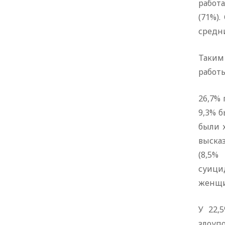
работ
(71%)
средн
Таким
работы
26,7% 
9,3% 
были 
выска
(8,5%
суици
женщин
У 22,
злоуп