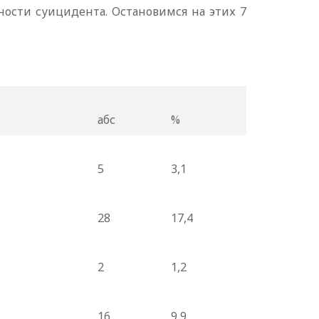
ости суицидента. Остановимся на этих 7
абс
%
5
3,1
28
17,4
2
1,2
16
9,9