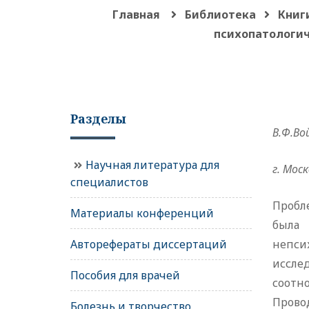
Главная
Библиотека
Книг
психопатологич
Разделы
В.Ф.Во
Научная литература для
г. Моск
специалистов
Пробл
Материалы конференций
была 
Авторефераты диссертаций
непси
иссле
Пособия для врачей
соотн
Прово
Болезнь и творчество