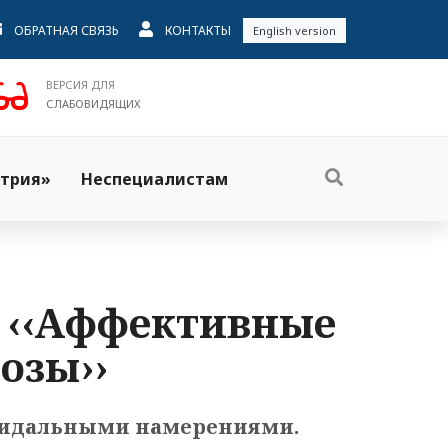
ОБРАТНАЯ СВЯЗЬ
КОНТАКТЫ
English version
ВЕРСИЯ ДЛЯ
СЛАБОВИДЯЩИХ
трия»
Неспециалистам
. ‹‹Аффективные
озы››
ицидальными намерениями.