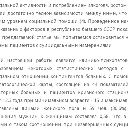
дальной активности и потреблением алкоголя, ростом
али достаточно тесной зависимости между ними, что 
им уровнем социальной помощи (4). Проведенное на
казанных факторов в республиках бывшего СССР пока
 в предлагаемой статье мы попытаемся остановиться 
емы пациентов с суицидальными намерениями.
ей настоящей работы является клинико-психопатол
ьзованием некоторых статистических методов с
дальном отношении контингентов больных. С помощ
патологической карты, состоящей из 44 показателе
аторных больных и пациентов кризисного стациона
/-12,3 года при минимальном возрасте - 15 и максимальн
тавлены лицами женского пола и 59 чел. (36,6%
ошения мужчин к женщинам составлял 0,58, что в
ми о таком соотношении при незавершенных суицида