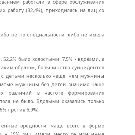
зованием работали в сфере обслуживания
х работу (32,4%), приходилась на лиц со
либо не по специальности, либо не имела
 52,2% было холостыми, 7,5% - вдовами, а
 Таким образом, большинство суицидентов
с детьми несколько чаще, чем мужчины
енатые мужчины без детей значимо чаще
ых различий в частоте формирования
ола не было. Вдовыми оказались только
% против 6,9%).
генные вредности, чаще всего в форме
ти у 19% лиц имели место те или иные