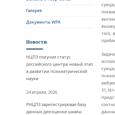
суици
Галерея
показ
высок
Документы WPA
вышеу
того,
пробл
Новости
Задач
НЦПЗ получил статус
испол
российского центра: новый этап
суици
в развитии психиатрической
психо
науки
амбул
31,16+
24 апреля, 2026
предс
РНЦПЗ зарегистрировал базу
соотн
данных для оценки шкалы
данны