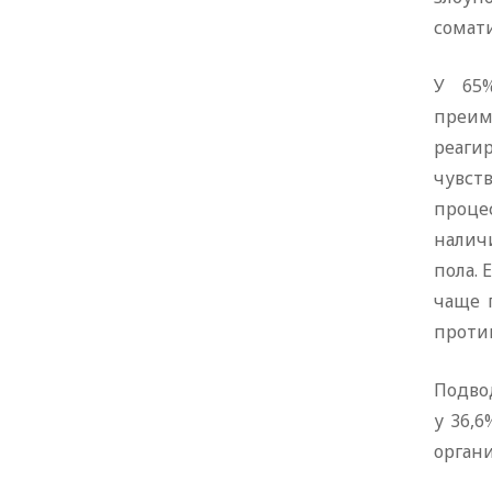
сомати
У 65%
преим
реаги
чувст
проце
налич
пола. 
чаще 
против
Подвод
у 36,
органи