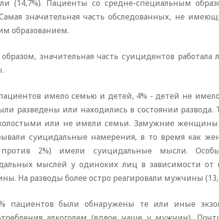
али (14,7%). Пациенты со средне-специальным обра
. Самая значительная часть обследованных, не имеющи
им образованием.
 образом, значительная часть суицидентов работала 
.
пациентов имело семью и детей, 4% - детей не имело,
были разведены или находились в состоянии развода.
холостыми или не имели семьи. Замужние женщины 
зывали суицидальные намерения, в то время как ж
 против 2%) имели суицидальные мысли. Особ
дальных мыслей у одиноких лиц в зависимости от п
ы. На разводы более остро реагировали мужчины (13,6
5% пациентов были обнаружены те или иные экзо
отребления алкоголем (вдвое чаще у мужчин). Поч