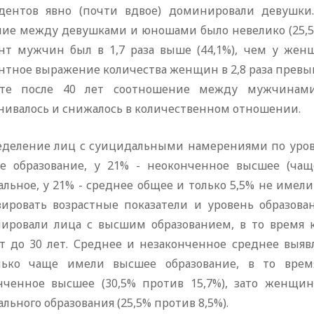
дентов явно (почти вдвое) доминировали девушк
чие между девушками и юношами было невелико (25,5% 
нт мужчин был в 1,7 раза выше (44,1%), чем у женщи
тное выражение количества женщин в 2,8 раза превыш
сте после 40 лет соотношение между мужчина
нивалось и снижалось в количественном отношении.
еделение лиц с суицидальными намерениями по уров
е образование, у 21% - неоконченное высшее (чащ
льное, у 21% - среднее общее и только 5,5% не имели
зировать возрастные показатели и уровень образован
ировали лица с высшим образованием, в то время 
ст до 30 лет. Среднее и незаконченное среднее выяв
лько чаще имели высшее образование, в то вре
нченное высшее (30,5% против 15,7%), зато женщи
льного образования (25,5% против 8,5%).