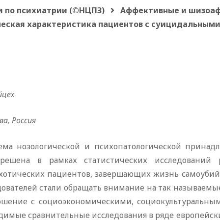
и по психиатрии (©НЦПЗ)
Аффективные и шизоа
еская характеристика пациентов с суицидальными
йцех
ва, Россия
ема нозологической и психопатологической принад
решена в рамках статистических исследований 
хотических пациентов, завершающих жизнь самоубийст
дователей стали обращать внимание на так называемы
ошение с социоэкономическими, социокультуральны
димые сравнительные исследования в ряде европейски