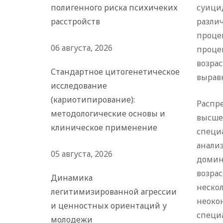
полигенного риска психичеких
суици
расстройств
разли
проце
06 августа, 2026
процен
возра
Стандартное цитогенетическое
вырав
исследование
(кариотипирование):
Распр
методологические основы и
высше
клиническое применение
специа
анали
05 августа, 2026
домин
возра
Динамика
неско
легитимизированной агрессии
неоко
и ценностных ориентаций у
специа
молодежи