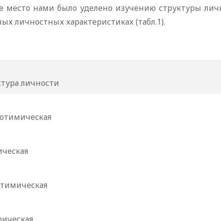
е место нами было уделено изучению структуры личн
ых личностных характеристиках (табл.1).
ктура личности
отимическая
ическая
отимическая
рическая