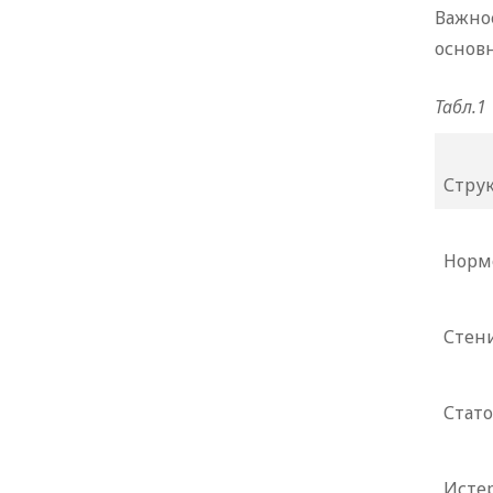
Важно
основн
Табл.1
Стру
Норм
Стен
Стат
Исте