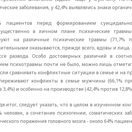
ческие заболевания, у 42,4% выявлялись знаки органич
 пациентов перед формированием суицидально
ущественно в личном плане психические травмы.
руют на различные психические травмы (71,7% п
вительными оказываются, прежде всего, вдовы и лица
ссе развода. Особо достоверных различий в соот
ием психотравмы почти не было, можно лишь отмети
Если сравнивать конфликтные ситуации в семье и на пр
переживают конфликты в семье мужчины (66,1% про
 3,4%) и особенно на производстве (42,4% против 12,8%)
я итог, следует указать, что в целом в изученном к
6% человек, а сочетание психогении, соматических за
ческого поражения головного мозга - около 64% пациен