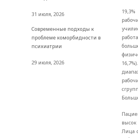
19,3%
31 июля, 2026
рабоч
учили
Современные подходы к
работ
проблеме коморбидности в
больше
психиатрии
физич
29 июля, 2026
16,7%)
диапаз
рабоч
сгрупп
Больше
Пацие
высок
Лица 