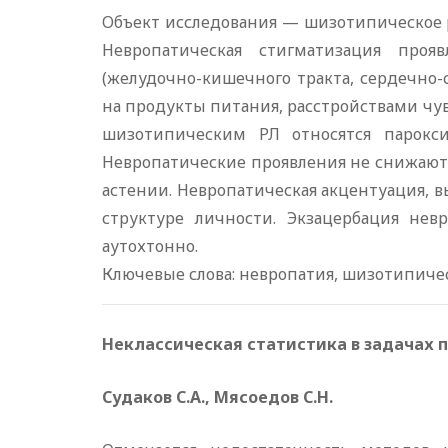
Объект исследования — шизотипическое р
Невропатическая стигматизация про
(желудочно-кишечного тракта, сердечно
на продукты питания, расстройствами чув
шизотипическим РЛ относятся парокси
Невропатические проявления не снижают
астении. Невропатическая акцентуация, 
структуре личности. Экзацербация не
аутохтонно.
Ключевые слова: невропатия, шизотипичес
Неклассическая статистика в задачах 
Судаков С.А., Мясоедов С.Н.