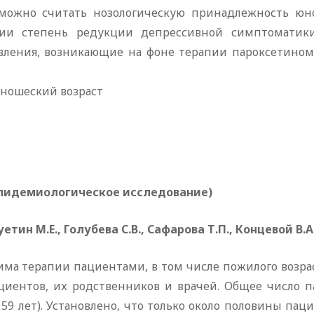
можно считать нозологическую принадлежность юно
тии степень редукции депрессивной симптомати
вления, возникающие на фоне терапии пароксетино
юношеский возраст
пидемиологическое исследование)
уетин М.Е., Голубева С.В., Сафарова Т.П., Концевой В.А
ма терапии пациентами, в том числе пожилого возрас
циентов, их родственников и врачей. Общее число п
е 59 лет). Установлено, что только около половины п