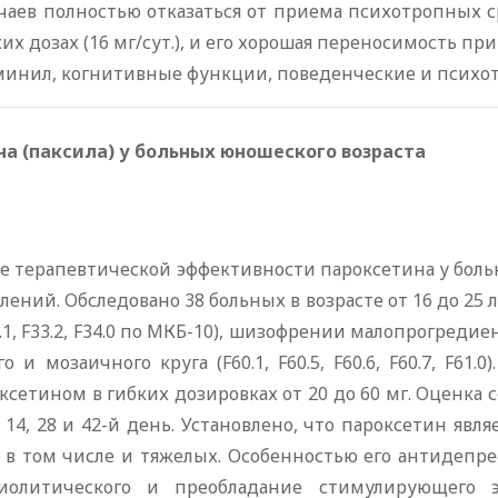
учаев полностью отказаться от приема психотропных с
х дозах (16 мг/сут.), и его хорошая переносимость п
реминил, когнитивные функции, поведенческие и пси
а (паксила) у больных юношеского возраста
е терапевтической эффективности пароксетина у боль
лений. Обследовано 38 больных в возрасте от 16 до 25
33.1, F33.2, F34.0 по МКБ-10), шизофрении малопрогредие
 мозаичного круга (F60.1, F60.5, F60.6, F60.7, F61.
сетином в гибких дозировках от 20 до 60 мг. Оценка 
7, 14, 28 и 42-й день. Установлено, что пароксетин я
 в том числе и тяжелых. Особенностью его антидепр
ксиолитического и преобладание стимулирующего 