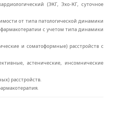
ардиологический (ЭКГ, Эхо-КГ, суточное
симости от типа патологической динамики
ихофармакотерапии с учетом типа динамики
ические и соматоформные) расстройств с
ективные, астенические, инсомнические
ых) расстройств.
фармакотерапия.