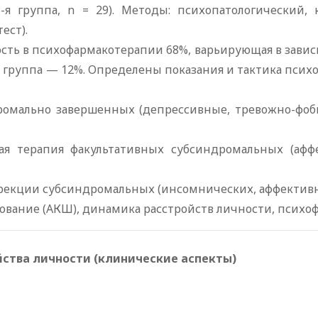
я группа, n = 29). Методы: психопатологический, к
ест).
ность в психофармакотерапии 68%, варьирующая в зави
 3-я группа — 12%. Определены показания и тактика пс
омально завершенных (депрессивные, тревожно-фоб
я терапия факультативных субсиндромальных (афф
рекции субсиндромальных (инсомнических, аффективн
ование (АКШ), динамика расстройств личности, психо
ства личности (клинические аспекты)