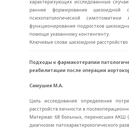
характеризующих исследованные случаи,
раннее формирование шизоидной с
психопатологической симптоматики 
функционирование подростков шизоидны
помощи указанному контингенту.
Ключевые слова: шизоидное расстройство 
Подходы к фармакотерапии патологиче
реабилитации после операции аортоко
Самушия М.А.
Цель исследования: определение пот
расстройств личности в послеоперационн
Материал: 68 больных, перенесших АКШ (с
диагнозом патохарактерологического разви