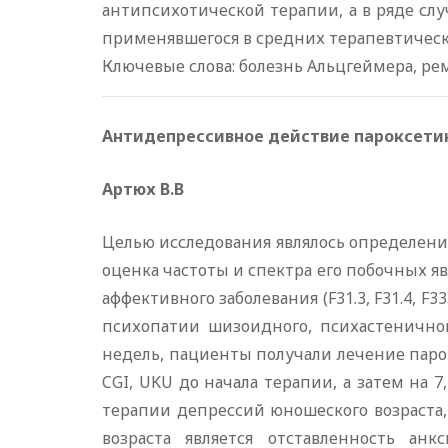
антипсихотической терапии, а в ряде сл
применявшегося в средних терапевтически
Ключевые слова: болезнь Альцгеймера, 
Антидепрессивное действие пароксетин
Артюх В.В
Целью исследования являлось определени
оценка частоты и спектра его побочных яв
аффективного заболевания (F31.3, F31.4, F
психопатии шизоидного, психастеничного и
недель, пациенты получали лечение парок
CGI, UKU до начала терапии, а затем на 
терапии депрессий юношеского возраста,
возраста является отставленность ан