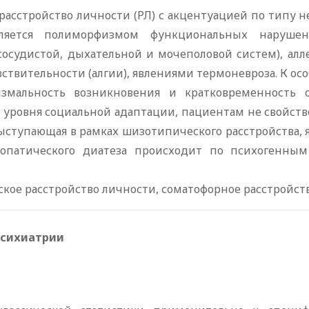
асстройство личности (РЛ) с акцентуацией по типу не
является полиморфизмом функциональных нарушен
-сосудистой, дыхательной и мочеполовой систем), ал
ствительности (алгии), явлениями термоневроза. К ос
змальность возникновения и кратковременность о
 уровня социальной адаптации, пациентам не свойс
выступающая в рамках шизотипического расстройства, 
вропатического диатеза происходит по психогенны
кое расстройство личности, соматофорное расстройст
психиатрии