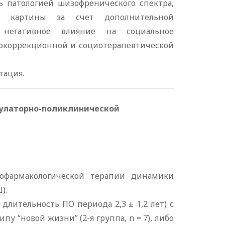
ь патологией шизофренического спектра,
й картины за счет дополнительной
е негативное влияние на социальное
окоррекционной и социотерапевтической
тация.
булаторно-поликлинической
офармакологической терапии динамики
).
длительность ПО периода 2,3 ± 1,2 лет) с
у “новой жизни” (2-я группа, n = 7), либо