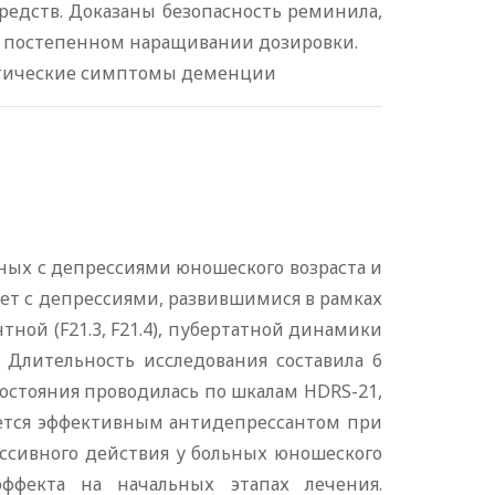
редств. Доказаны безопасность реминила,
ри постепенном наращивании дозировки.
хотические симптомы деменции
ных с депрессиями юношеского возраста и
 лет с депрессиями, развившимися в рамках
нтной (F21.3, F21.4), пубертатной динамики
0). Длительность исследования составила 6
состояния проводилась по шкалам HDRS-21,
вляется эффективным антидепрессантом при
ессивного действия у больных юношеского
эффекта на начальных этапах лечения.