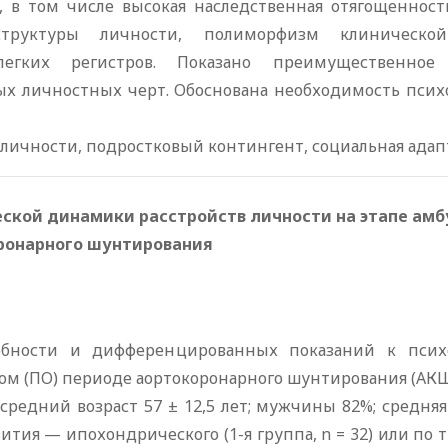
 в том числе высокая наследственная отягощенност
труктуры личности, полиморфизм клиническо
легких регистров. Показано преимущественно
х личностных черт. Обоснована необходимость псих
личности, подростковый контингент, социальная адап
ской динамики расстройств личности на этапе ам
ронарного шунтирования
ребности и дифференцированных показаний к псих
ом (ПО) периоде аортокоронарного шунтирования (АКШ
редний возраст 57 ± 12,5 лет; мужчины 82%; средняя 
тия — ипохондрического (1-я группа, n = 32) или по тип