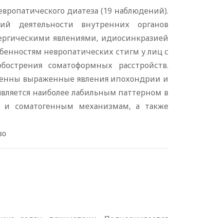
вропатического диатеза (19 наблюдений).
ий деятельности внутренних органов
лергическими явлениями, идиосинкразией
обенностям невропатических стигм у лиц с
бострения соматоформных расстройств.
твенны выраженные явления ипохондрии и
является наиболее лабильным паттерном в
м и соматогенным механизмам, а также
во