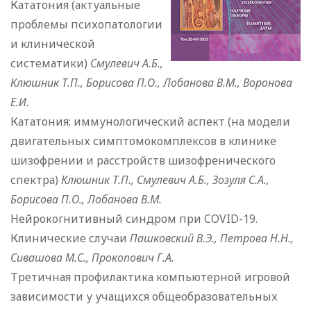
Кататония (актуальные
проблемы психопатологии
и клинической
систематики)
Смулевич А.Б.,
Клюшник Т.П., Борисова П.О., Лобанова В.М., Воронова
Е.И.
Кататония: иммунологический аспект (на модели
двигательных симптомокомплексов в клинике
шизофрении и расстройств шизофренического
спектра)
Клюшник Т.П., Смулевич А.Б., Зозуля С.А.,
Борисова П.О., Лобанова В.М.
Нейрокогнитивный синдром при COVID-19.
Клинические случаи
Пашковский В.Э., Петрова Н.Н.,
Сивашова М.С., Прокопович Г.А.
Третичная профилактика компьютерной игровой
зависимости у учащихся общеобразовательных