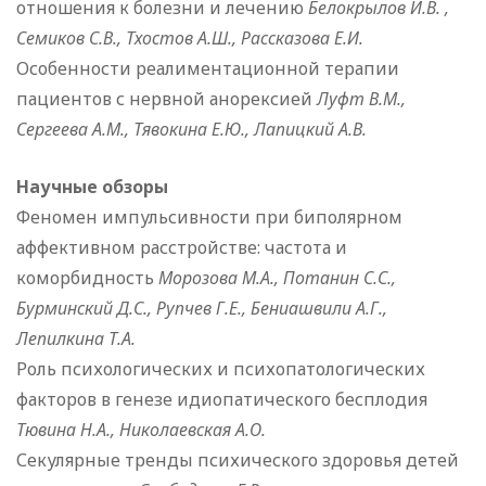
отношения к болезни и лечению
Белокрылов И.В. ,
Семиков С.В., Тхостов А.Ш., Рассказова Е.И.
Особенности реалиментационной терапии
пациентов с нервной анорексией
Луфт В.М.,
Сергеева А.М., Тявокина Е.Ю., Лапицкий А.В.
Научные обзоры
Феномен импульсивности при биполярном
аффективном расстройстве: частота и
коморбидность
Морозова М.А., Потанин С.С.,
Бурминский Д.С., Рупчев Г.Е., Бениашвили А.Г.,
Лепилкина Т.А.
Роль психологических и психопатологических
факторов в генезе идиопатического бесплодия
Тювина Н.А., Николаевская А.О.
Секулярные тренды психического здоровья детей