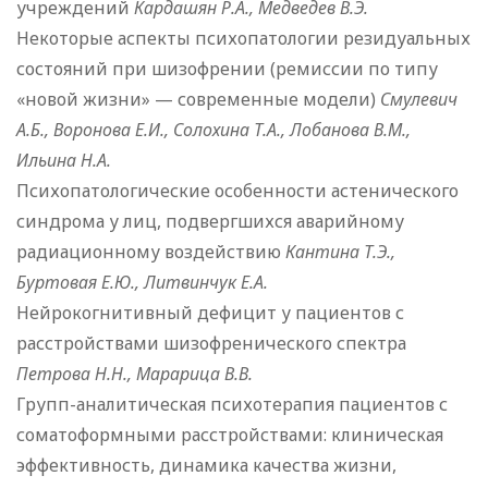
учреждений
Кардашян Р.А., Медведев В.Э.
Некоторые аспекты психопатологии резидуальных
состояний при шизофрении (ремиссии по типу
«новой жизни» — современные модели)
Смулевич
А.Б., Воронова Е.И., Солохина Т.А., Лобанова В.М.,
Ильина Н.А.
Психопатологические особенности астенического
синдрома у лиц, подвергшихся аварийному
радиационному воздействию
Кантина Т.Э.,
Буртовая Е.Ю., Литвинчук Е.А.
Нейрокогнитивный дефицит у пациентов с
расстройствами шизофренического спектра
Петрова Н.Н., Марарица В.В.
Групп-аналитическая психотерапия пациентов с
соматоформными расстройствами: клиническая
эффективность, динамика качества жизни,