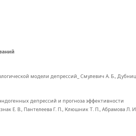
ваний
огической модели депрессий_ Смулевич А. Б., Дубницк
эндогенных депрессий и прогноза эффективности
к Е. В., Пантелеева Г. П., Клюшник Т. П., Абрамова Л. И.