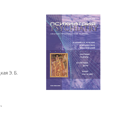
ая Э. Б.
,