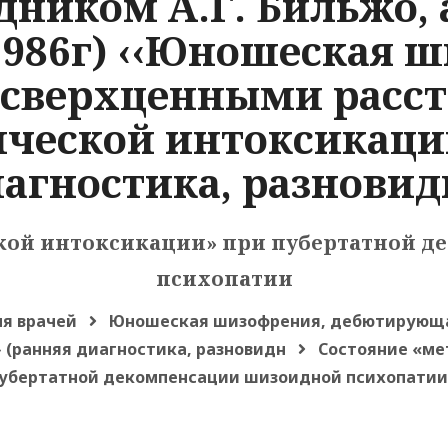
ником А.Г. Бильжо, 
1986г) ‹‹Юношеская 
сверхценными расст
ческой интоксикаци
агностика, разновид
кой интоксикации» при пубертатной 
психопатии
я врачей
Юношеская шизофрения, дебютирующа
(ранняя диагностика, разновидн
Состояние «ме
убертатной декомпенсации шизоидной психопатии