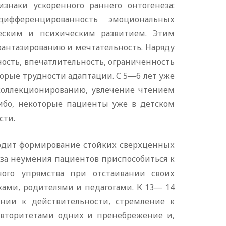
наки ускоренного раннего онтогенеза:
дифференцированность эмоциональных
еским и психическим развитием. Этим
фантазированию и мечтательность. Наряду
ность, впечатлительность, ограниченность
торые трудности адаптации. С 5—6 лет уже
 коллекционированию, увлечение чтением
либо, некоторые пациенты уже в детском
сти.
ходит формирование стойких сверхценных
з-за неумения пациентов приспособиться к
ого упрямства при отстаивании своих
ками, родителями и педагогами. К 13— 14
ении к действительности, стремление к
авторитетами одних и пренебрежение и,