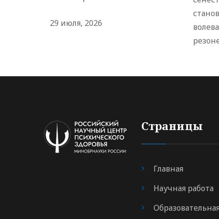
стано
29 июля, 2026
волев
резоне
Страницы
Главная
Научная работа
Образовательна