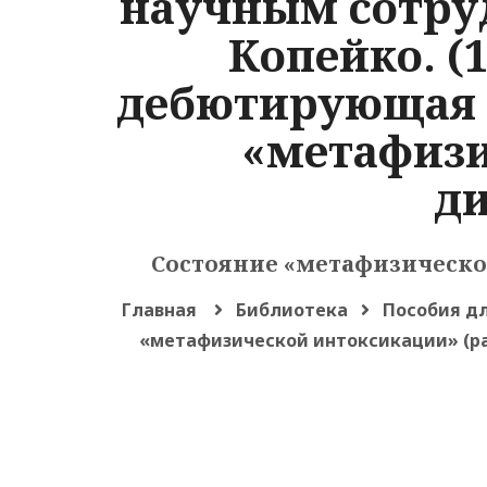
научным сотруд
Копейко. (
дебютирующая 
«метафизи
ди
Состояние «метафизическ
Главная
Библиотека
Пособия дл
«метафизической интоксикации» (ра