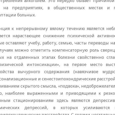
отребления алкоголем. Это нередко бывает причино
, на предприятиях, в общественных местах и 
аптации больных.
нция к непрерывному вялому течению является небл
ается нарастающее снижение психической активнос
е оставляют учебу, работу, семью, часты переводы на
случаях можно отметить компенсаторную роль сверхц
ых на отдаленных этапах болезни свойственно сгл
физической интоксикации», на первое место выс
ройства вычурного содержания (навязчивое мудр
сонализационные и сенестоипохондрические расстройс
риванием скрытого смысла, «подвоха», недоброжелате
о, наиболее выраженными и приводящими к резко
рным стационированиям здесь являются депресси
мических депрессий, в которых усиливаются 
тоипохондрические расстройства. С годами негативны