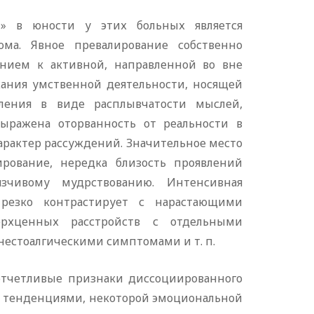
и» в юности у этих больных является
ома. Явное превалирование собственно
ением к активной, направленной во вне
жания умственной деятельности, носящей
ления в виде расплывчатости мыслей,
выражена оторванность от реальности в
арактер рассуждений. Значительное место
рование, нередка близость проявлений
зчивому мудрствованию. Интенсивная
х резко контрастирует с нарастающими
ерхценных расстройств с отдельными
нестоалгическими симптомами и т. п.
тчетливые признаки диссоциированного
и тенденциями, некоторой эмоциональной