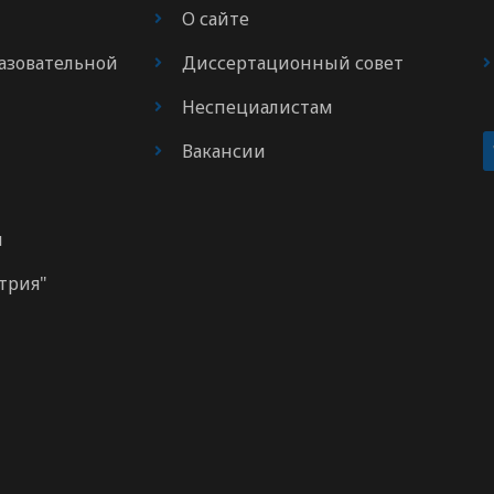
О сайте
азовательной
Диссертационный совет
Неспециалистам
Вакансии
м
трия"