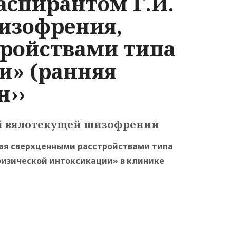
аспирантом Г.И.
шизофрения,
ройствами типа
и» (ранняя
н››
й вялотекущей шизофрении
я сверхценными расстройствами типа
изической интоксикации» в клинике