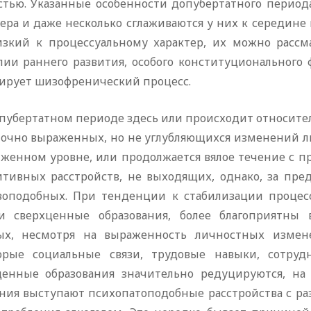
стью. Указанные особенности допубертатного периода
ера и даже несколько сглаживаются у них к середине
изкий к процессуальному характер, их можно рассм
лии раннего развития, особого конституционального 
ирует шизофренический процесс.
тпубертатном периоде здесь или происходит относите
точно выраженных, но не углубляющихся изменений л
иженном уровне, или продолжается вялое течение с 
итивных расстройств, не выходящих, однако, за пр
зоподобных. При тенденции к стабилизации процесс
и сверхценные образования, более благоприятны 
ых, несмотря на выраженность личностных измен
орые социальные связи, трудовые навыки, сотруд
ценные образования значительно редуцируются, на
яния выступают психопатоподобные расстройства с ра