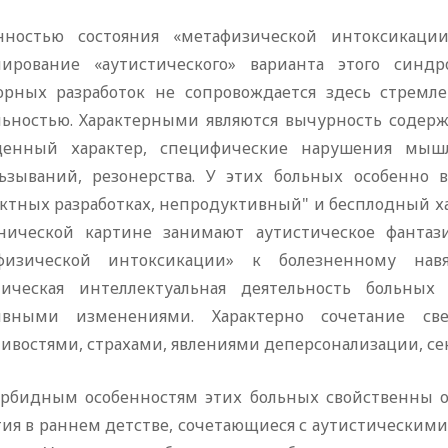
нностью состояния «метафизической интоксикаци
ирование «аутистического» варианта этого синдр
орных разработок не сопровождается здесь стремл
льностью. Характерными являются вычурность содер
ценный характер, специфические нарушения мыш
льзываний, резонерства. У этих больных особенно 
актных разработках, непродуктивный" и бесплодный х
нической картине занимают аутистическое фантази
физической интоксикации» к болезненному навя
тическая интеллектуальная деятельность больны
ивными изменениями. Характерно сочетание св
ивостями, страхами, явлениями деперсонализации, се
рбидным особенностям этих больных свойственны о
тия в раннем детстве, сочетающиеся с аутистическим