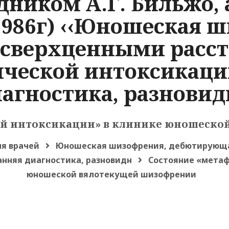
ником А.Г. Бильжо, 
1986г) ‹‹Юношеская 
сверхценными расст
ческой интоксикаци
агностика, разновид
ой интоксикации» в клинике юношеско
я врачей
Юношеская шизофрения, дебютирующа
нняя диагностика, разновидн
Состояние «метаф
юношеской вялотекущей шизофрении