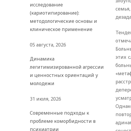
злоуп
исследование
семья
(кариотипирование):
дезад
методологические основы и
клиническое применение
Тенде
отмеч
05 августа, 2026
Больны
этих 
Динамика
больн
легитимизированной агрессии
«мета
и ценностных ориентаций у
расст
молодежи
депер
усмат
31 июля, 2026
Однак
Современные подходы к
повто
проблеме коморбидности в
адина
психиатрии
сенес