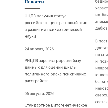
бедно
Новости
характ
их бл
НЦПЗ получил статус
анома
российского центра: новый этап
дебют
в развитии психиатрической
науки
В пос
доста
24 апреля, 2026
на сн
РНЦПЗ зарегистрировал базу
и поз
данных для оценки шкалы
невро
полигенного риска психичеких
юност
расстройств
больн
некот
06 августа, 2026
сверх
состо
Стандартное цитогенетическое