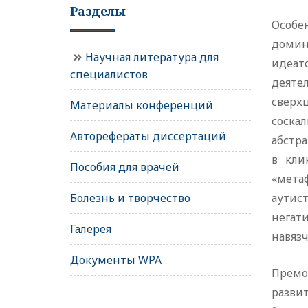
Разделы
Особе
домин
Научная литература для
идеат
специалистов
деяте
сверх
Материалы конференций
соска
Авторефераты диссертаций
абстр
в кли
Пособия для врачей
«мета
Болезнь и творчество
аутис
негат
Галерея
навязч
Документы WPA
Премо
разви