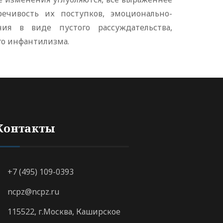
речивость их поступков, эмоционально-
ния в виде пустого рассуждательства,
го инфантилизма.
Контакты
+7 (495) 109-0393
ncpz@ncpz.ru
115522, г.Москва, Каширское