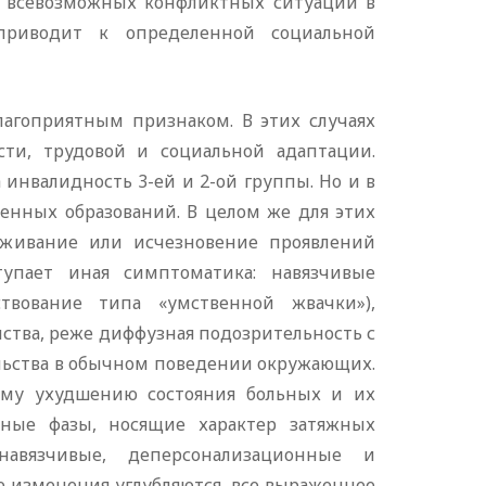
й всевозможных конфликтных ситуаций в
приводит к определенной социальной
агоприятным признаком. В этих случаях
ти, трудовой и социальной адаптации.
 инвалидность 3-ей и 2-ой группы. Но и в
енных образований. В целом же для этих
аживание или исчезновение проявлений
тупает иная симптоматика: навязчивые
ствование типа «умственной жвачки»),
тва, реже диффузная подозрительность с
льства в обычном поведении окружающих.
му ухудшению состояния больных и их
вные фазы, носящие характер затяжных
навязчивые, деперсонализационные и
е изменения углубляются, все выраженнее