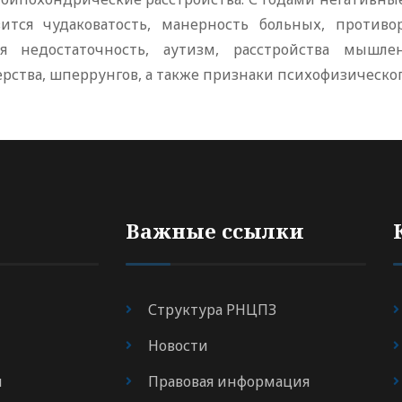
вится чудаковатость, манерность больных, противо
ая недостаточность, аутизм, расстройства мышле
рства, шперрунгов, а также признаки психофизическо
Важные ссылки
Структура РНЦПЗ
Новости
я
Правовая информация