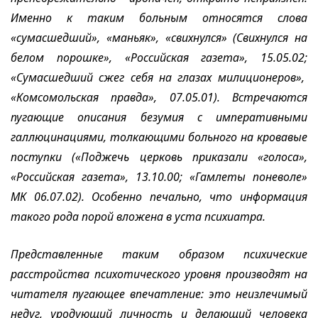
Именно к таким больным относятся слова
«сумасшедший», «маньяк», «свихнулся» (Свихнулся на
белом порошке», «Российская газета», 15.05.02;
«
Сумасшедший сжег себя на глазах милиционеров»,
«Комсомольская правда», 07.05.01). Встречаются
пугающие описания безумия с императивными
галлюцинациями, толкающими больного на кровавые
поступки («Поджечь церковь приказали «голоса»,
«Российская газета», 13.10.00; «Гамлеты поневоле»
МК 06.07.02). Особенно печально, что информация
такого рода порой вложена в уста психиатра.
Представленные таким образом психические
расстройства психотического уровня производят на
читателя пугающее впечатление: это неизлечимый
недуг, уродующий личность и делающий человека