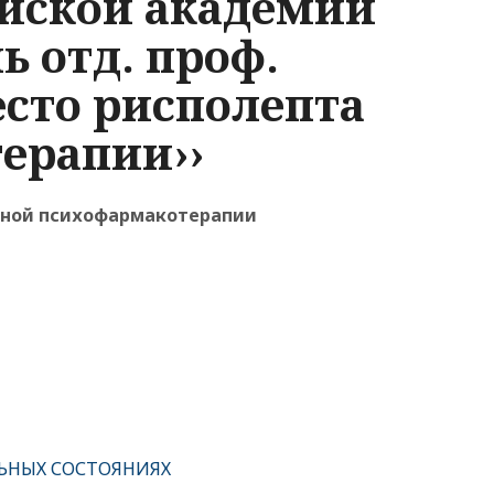
ийской академии
 отд. проф.
есто рисполепта
ерапии››
еной психофармакотерапии
ЬНЫХ СОСТОЯНИЯХ