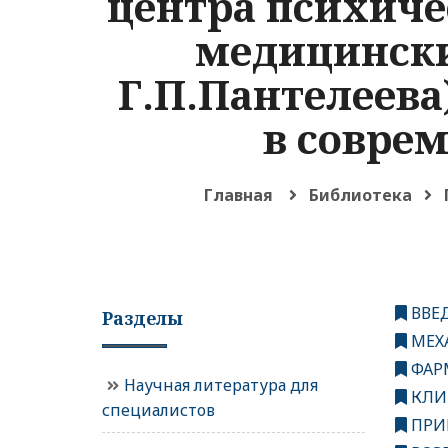
центра психиче
медицински
Г.П.Пантелеева
в совре
Главная
Библиотека
ВВЕ
Разделы
МЕХ
ФАР
Научная литература для
КЛИ
специалистов
ПРИ