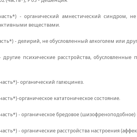
 02 (часть*), F 03 - дешенция.
(часть*) - органический амнестический синдром, н
активными веществами.
часть*) - делирий, не обусловленный алкоголем или д
) - другие психические расстройства, обусловленные
 (часть*)- органический галюцинез.
 (часть*)-органическое кататоническое состояние.
 (часть*) - органическое бредовое (шизофреноподобное) 
 (часть*) - органические расстройства настроения (аффе