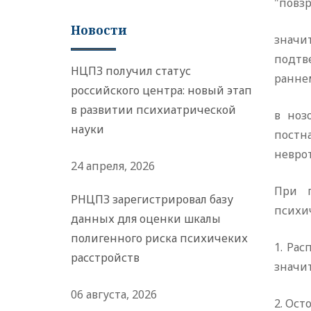
"повз
Новости
значи
подтв
НЦПЗ получил статус
раннем
российского центра: новый этап
в развитии психиатрической
в ноз
науки
постн
неврот
24 апреля, 2026
При п
РНЦПЗ зарегистрировал базу
психич
данных для оценки шкалы
полигенного риска психичеких
1. Ра
расстройств
значи
06 августа, 2026
2. Ост