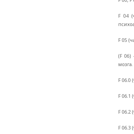
F 00, F
F 04 
психо
F 05 (
(F 06
мозга.
F 06.0
F 06.1
F 06.2
F 06.3