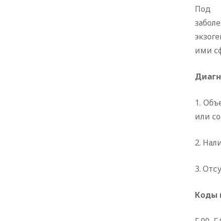
Под э
забол
экзог
ими с
Диагн
1. Об
или со
2. На
3. От
Коды