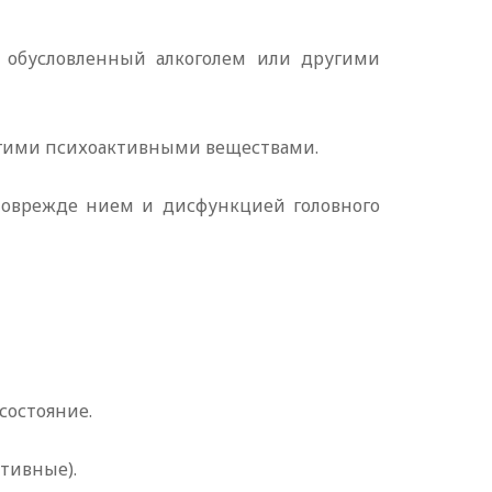
е обусловленный алкоголем или другими
ругими психоактивными веществами.
 поврежде нием и дисфункцией головного
состояние.
ктивные).