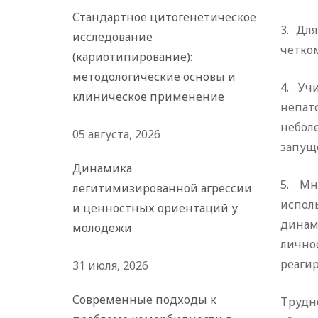
Стандартное цитогенетическое
3. Дл
исследование
четко
(кариотипирование):
методологические основы и
4. Уч
клиническое применение
непат
небол
05 августа, 2026
запущ
Динамика
5. Мн
легитимизированной агрессии
испол
и ценностных ориентаций у
динам
молодежи
лично
реагир
31 июля, 2026
Современные подходы к
Трудн