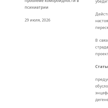
проблеме коморбидности в
убеди
психиатрии
Дейст
29 июля, 2026
насто
перес
В свя
страд
проект
Стать
преду
обусл
энцеф
дегене