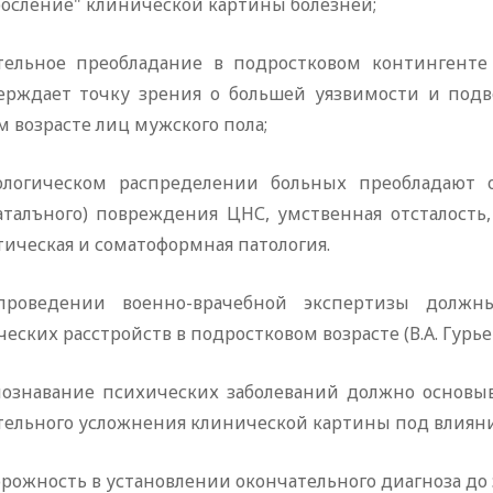
росление" клинической картины болезней;
тельное преобладание в подростковом контингенте 
ерждает точку зрения о большей уязвимости и под
 возрасте лиц мужского пола;
ологическом распределении больных преобладают о
аталъного) повреждения ЦНС, умственная отсталость
ическая и соматоформная патология.
роведении военно-врачебной экспертизы должн
еских расстройств в подростковом возрасте (В.А. Гурьев
спознавание психических заболеваний должно основыв
тельного усложнения клинической картины под влияни
орожность в установлении окончательного диагноза до