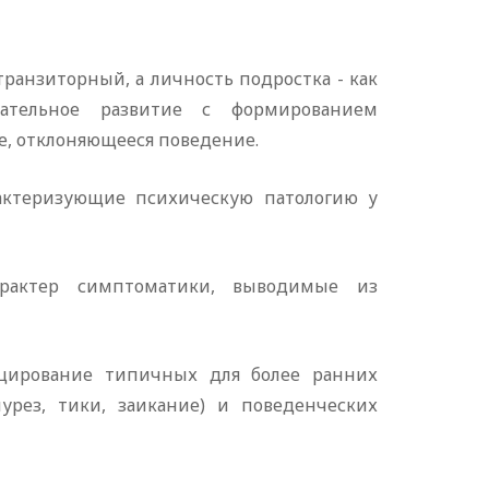
транзиторный, а
личность подростка - как
пательное развитие с формированием
е, отклоняющееся поведение.
актеризующие психическую патологию у
арактер симптоматики, выводимые из
уцирование типичных для более ранних
рез, тики, заикание) и поведенческих