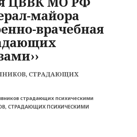
ля ЦВВК МО РФ
нерал-майора
оенно-врачебная
радающих
вами››
ШНИКОВ, СТРАДАЮЩИХ
зывников страдающих психическими
КОВ, СТРАДАЮЩИХ ПСИХИЧЕСКИМИ