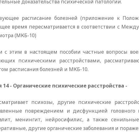
тельные доказательства психической патологии.
вующее расписание болезней (приложение к Положе
ящее время пересматривается в соответствии с Между
мотра (МКБ-10)
зи с этим в настоящем пособии частные вопросы во
ающих психическими расстройствами, рассматриваю
ом расписания болезней и МКБ-10.
я
14
-
Органические
психические
расстройства
-
сматривает психозы, другие психические расстрой
овленные повреждением и дисфункцией головного мо
алит, менингит, нейросифилис, а также сенильные
ративные, другие органические заболевания и поражен