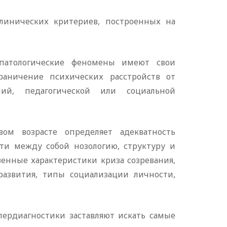
линических критериев, построенных на
опатологические феномены имеют свои
раничение психических расстройств от
ий, педагогической или социальной
вом возрасте определяет адекватность
сти между собой нозологию, структуру и
енные характеристики криза созревания,
развития, типы социализации личности,
пердиагностики заставляют искать самые