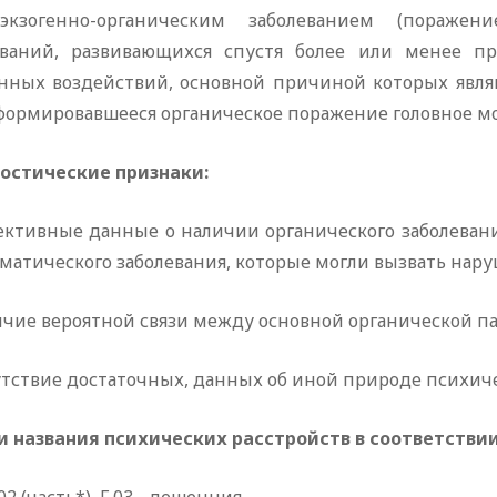
кзогенно-органическим заболеванием (поражен
еваний, развивающихся спустя более или менее 
енных воздействий, основной причиной которых являю
формировавшееся органическое поражение головное мо
остические
признаки:
ъективные данные о наличии органического заболевани
матического заболевания, которые могли вызвать нар
личие вероятной связи между основной органической 
сутствие достаточных, данных об иной природе психич
и
названия
психических
расстройств
в
соответстви