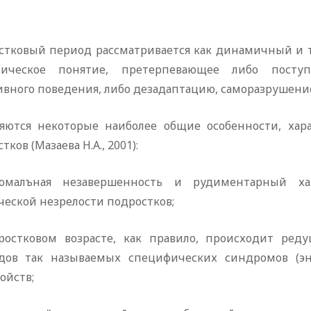
стковый период рассматривается как динамичный и 
ическое понятие, претерпевающее либо посту
ивного поведения, либо дезадаптацию, саморазрушени
яются некоторые наиболее общие особенности, хар
тков (Мазаева Н.А., 2001):
омалъная незавершенность и рудиментарный х
ческой незрелости подростков;
ростковом возрасте, как правило, происходит ред
дов так называемых специфических синдромов (эну
ойств;