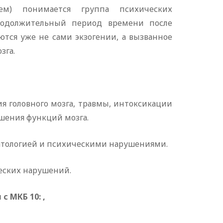
ием) понимается группа психических
продолжительный период времени после
тся уже не сами экзогении, а вызванное
зга.
я головного мозга, травмы, интоксикации
ушения функций мозга.
патологией и психическими нарушениями.
еских нарушений.
и
с
МКБ
10:
,