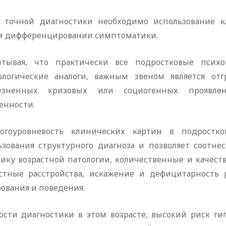
я точной диагностики необходимо использование к
м дифференцировании симптоматики.
итывая, что практически все подростковые псих
ологические аналоги, важным звеном является отг
езненных кризовых или социогенных проявлен
енности.
огоуровневость клинических картин в подростко
ьзования структурного диагноза и позволяет соотне
ику возрастной патологии, количественные и качеств
стные расстройства, искажение и дефицитарность 
ования и поведения.
ости диагностики в этом возрасте, высокий риск ги