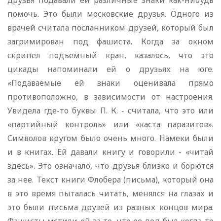
друзья подавали ей различные знаки как-нибудь
помочь. Это были московские друзья. Одного из
врачей считала посланником друзей, который был
загримирован под фашиста. Когда за окном
скрипел подъемный кран, казалось, что это
цикады напоминали ей о друзьях на юге.
«Подаваемые ей знаки оценивала прямо
противоположно, в зависимости от настроения.
Увидела где-то буквы П. К. - считала, что это или
«партийный контроль» или «каста паразитов».
Символов кругом было очень много. Намеки были
и в книгах. Ей давали книгу и говорили - «читай
здесь». Это означало, что друзья близко и борются
за нее. Текст книги Флобера (письма), который она
в это время пыталась читать, менялся на глазах и
это были письма друзей из разных концов мира.