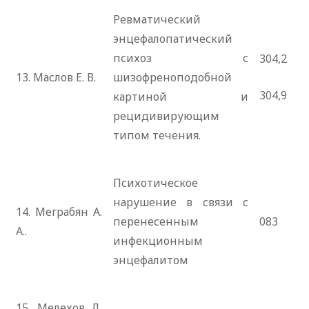
Ревматический
энцефалопатический
психоз с
304,2
13. Маслов Е. В.
шизофреноподобной
304,9
картиной и
рецидивирующим
типом течения.
Психотическое
нарушение в связи с
14. Меграбян А.
перенесенным
083
А..
инфекционным
энцефалитом
15. Мелехов Д.