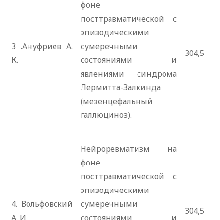
фоне
посттравматической с
эпизодическими
3 .Ануфриев А.
сумеречными
304,5
К.
состояниями и
явлениями синдрома
Лермитта-Залкинда
(мезенцефальный
галлюциноз).
Нейроревматизм на
фоне
посттравматической с
эпизодическими
4. Вольфовский
сумеречными
304,5
А. И.
состояниями и