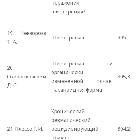
поражения,
шизофрения?
19. Невзорова
Шизофрения.
305
Т. А.
Шизофрения на
20.
органически
Озерецковский
305,3
измененной почве.
Д. С.
Параноидная форма.
Хронический
ревматический
21. Плессо Г. И.
рецидивирующий
304,2
психоз.