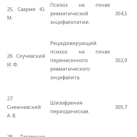
Психоз на почве
25. Саарме Ю.
ревматической
304,5
М.
энцефалопатии.
Рецидивирующий
психоз на почве
26. Случевский
перенесенного
302,9
И. Ф.
ревматического
энцефалита.
27.
Шизофрения
Снежневский
305,7
периодическая.
А. В.
28. Татаренко