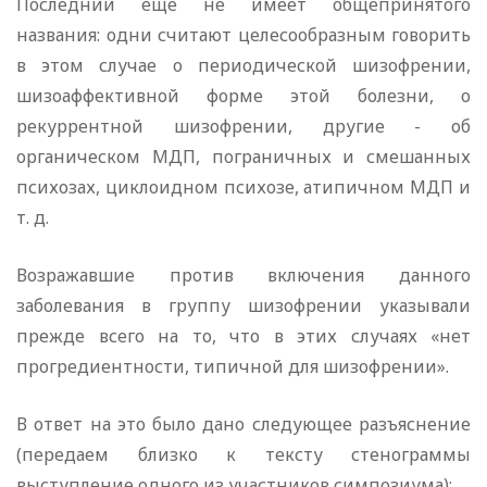
Последний еще не имеет общепринятого
названия: одни считают целесообразным говорить
в этом случае о периодической шизофрении,
шизоаффективной форме этой болезни, о
рекуррентной шизофрении, другие - об
органическом МДП, пограничных и смешанных
психозах, циклоидном психозе, атипичном МДП и
т. д.
Возражавшие против включения данного
заболевания в группу шизофрении указывали
прежде всего на то, что в этих случаях «нет
прогредиентности, типичной для шизофрении».
В ответ на это было дано следующее разъяснение
(передаем близко к тексту стенограммы
выступление одного из участников симпозиума):