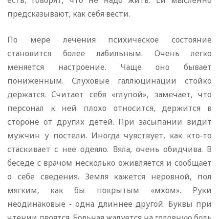
есть, говорят, что не надо жить. Ей мысленно
предсказывают, как себя вести.
По мере лечения психическое состояние
становится более лабильным. Очень легко
меняется настроение. Чаще оно бывает
пониженным. Слуховые галлюцинации стойко
держатся. Считает себя «глупой», замечает, что
персонал к ней плохо относится, держится в
стороне от других детей. При засыпании видит
мужчин у постели. Иногда чувствует, как кто-то
стаскивает с нее одеяло. Вяла, очень обидчива. В
беседе с врачом несколько оживляется и сообщает
о себе сведения. Земля кажется неровной, пол
мягким, как бы покрытым «мхом». Руки
неодинаковые - одна длиннее другой. Буквы при
чтении двоятся. Больная жалуется на головную боль