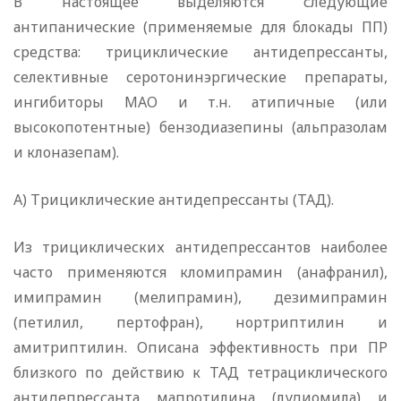
В настоящее выделяются следующие
антипанические (применяемые для блокады ПП)
средства: трициклические антидепрессанты,
селективные серотонинэргические препараты,
ингибиторы МАО и т.н. атипичные (или
высокопотентные) бензодиазепины (альпразолам
и клоназепам).
А) Трициклические антидепрессанты (ТАД).
Из трициклических антидепрессантов наиболее
часто применяются кломипрамин (анафранил),
имипрамин (мелипрамин), дезимипрамин
(петилил, пертофран), нортриптилин и
амитриптилин. Описана эффективность при ПР
близкого по действию к ТАД тетрациклического
антидепрессанта мапротилина (лудиомила) и