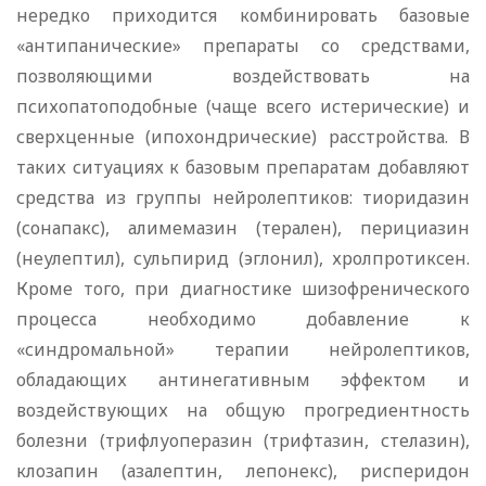
нередко приходится комбинировать базовые
«антипанические» препараты со средствами,
позволяющими воздействовать на
психопатоподобные (чаще всего истерические) и
сверхценные (ипохондрические) расстройства. В
таких ситуациях к базовым препаратам добавляют
средства из группы нейролептиков: тиоридазин
(сонапакс), алимемазин (терален), перициазин
(неулептил), сульпирид (эглонил), хролпротиксен.
Кроме того, при диагностике шизофренического
процесса необходимо добавление к
«синдромальной» терапии нейролептиков,
обладающих антинегативным эффектом и
воздействующих на общую прогредиентность
болезни (трифлуоперазин (трифтазин, стелазин),
клозапин (азалептин, лепонекс), рисперидон