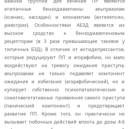
Важной группой для лечения ПР являются
атипичные бензодиазепины: альпразолам
(ксанакс, кассадан) и клоназепам (антелепсин,
ривотрил). Особенностями АБЗД является их
высокое сродство к бензодиазепиновым
рецепторам (в 3 раза превышающее таковое у
типичных БЗД). В отличие от антидепрессантов,
которые редуцируют ПП и агорафобию, но мало
воздействуют на тревогу ожидания приступа,
альпрозалам не только подавляет компонент
ожидания и избегания (агорафобический), но и
купирует собственно психопатологические и
соматовегетативные проявления самого приступа
(панический компонент) и предотвращает
развитие ПП. Кроме того, он практически не
вызывает побочных действий вплоть до дозы 4-6