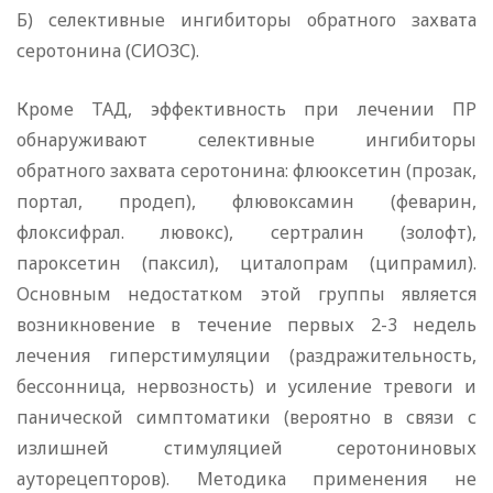
Б) селективные ингибиторы обратного захвата
серотонина (СИОЗС).
Кроме ТАД, эффективность при лечении ПР
обнаруживают селективные ингибиторы
обратного захвата серотонина: флюоксетин (прозак,
портал, продеп), флювоксамин (феварин,
флоксифрал. лювокс), сертралин (золофт),
пароксетин (паксил), циталопрам (ципрамил).
Основным недостатком этой группы является
возникновение в течение первых 2-3 недель
лечения гиперстимуляции (раздражительность,
бессонница, нервозность) и усиление тревоги и
панической симптоматики (вероятно в связи с
излишней стимуляцией серотониновых
ауторецепторов). Методика применения не