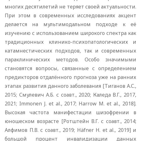
многих десятилетий не теряет своей актуальности.
При этом в современных исследованиях акцент
делается на мультимодальном подходе к её
изучению с использованием широкого спектра как
традиционных клинико-психопатологических и
катамнестических подходов, так и современных
параклинических методов. Особо значимыми
становятся вопросы, связанные с определением
предикторов отдалённого прогноза уже на ранних
этапах развития данного заболевания [Тиганов А.С.,
2015; Смулевич А.Б. с соавт., 2020; Каледа В.Г., 2017,
2021; Immonen J. et al., 2017; Harrow M. et al., 2018].
Высокая частота манифестации шизофрении в
юношеском возрасте [Ротштейн В.Г. с соавт., 2014;
Алфимов П.В. с соавт., 2019; Häfner H. et al., 2019] и
большой процент инвалидизации данных