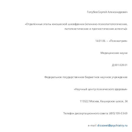
Голубев Сергей Александрович
«Отдалённые этапы юношеской шизофрении (клинико-психопатологические,
патогенетические и прогностические аспекты)»
14.01.06. – «Психиатрия»
Медицинские науки
Д 001.028.01
Федеральное государственное бюджетное научное учреждение
«Научный центр психического здоровья»
115522 Москва, Каширское шоссе, 34
Телефон диссертационного совета: (495) 109-03-69
e-mail:
dissovet@psychiatry.ru