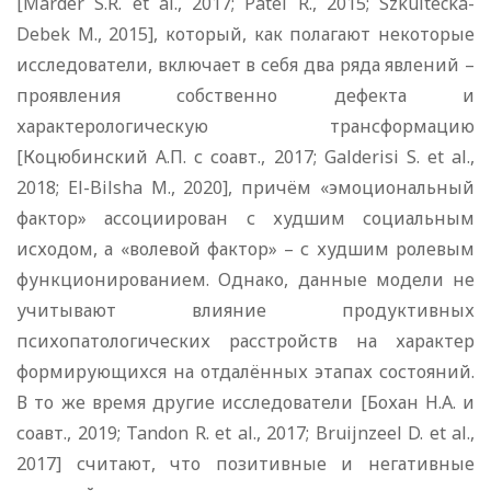
[Marder S.R. et al., 2017; Patel R., 2015; Szkultecka-
Debek M., 2015], который, как полагают некоторые
исследователи, включает в себя два ряда явлений –
проявления собственно дефекта и
характерологическую трансформацию
[Коцюбинский А.П. с соавт., 2017; Galderisi S. et al.,
2018; El-Bilsha M., 2020], причём «эмоциональный
фактор» ассоциирован с худшим социальным
исходом, а «волевой фактор» – с худшим ролевым
функционированием. Однако, данные модели не
учитывают влияние продуктивных
психопатологических расстройств на характер
формирующихся на отдалённых этапах состояний.
В то же время другие исследователи [Бохан Н.А. и
соавт., 2019; Tandon R. et al., 2017; Bruijnzeel D. et al.,
2017] считают, что позитивные и негативные