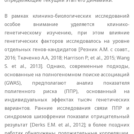
определяющие текущий этап его динамики.
В рамках клинико-биологических исследований
особое внимание уделяется клинико-
генетическому изучению, при этом влияние
генетических факторов исследовалось на уровне
отдельных генов-кандидатов [Резник А.М. с соавт.,
2016; Ткаченко А.А, 2018; Harrison P.; et al., 2015; Wang
S. et al., 2013]. Однако, современные подходы,
основанные на полногеномном поиске ассоциаций
(GWAS), предполагают анализ показателя
полигенного риска (ППР), основанный на
индивидуальных эффектах тысяч генетических
вариантов. Ранние исследования связи ППР и
синдромов шизофрении показали отрицательный
результат [Derks E.M. et al., 2012]; в более поздних
работах обнаружены положительные корреляции,