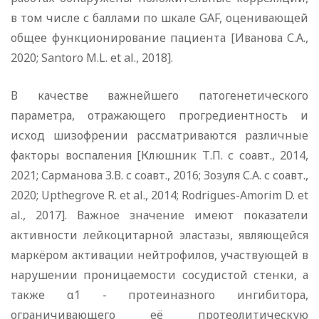
в том числе с баллами по шкале GAF, оценивающей
общее функционирование пациента [Иванова С.А.,
2020; Santoro M.L. et al., 2018].
В качестве важнейшего патогенетического
параметра, отражающего прогредиентность и
исход шизофрении рассматриваются различные
факторы воспаления [Клюшник Т.П. с соавт., 2014,
2021; Сарманова З.В. с соавт., 2016; Зозуля С.А. с соавт.,
2020; Upthegrove R. et al., 2014; Rodrigues-Amorim D. et
al., 2017]. Важное значение имеют показатели
активности лейкоцитарной эластазы, являющейся
маркёром активации нейтрофилов, участвующей в
нарушении проницаемости сосудистой стенки, а
также α1 - протеиназного ингибитора,
ограничивающего её протеолитическую